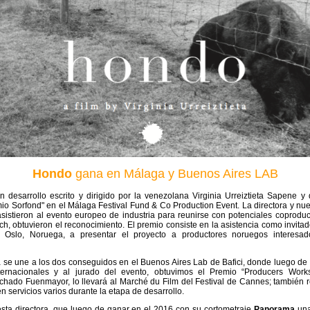
Hondo
gana en Málaga y Buenos Aires LAB
en desarrollo escrito y dirigido por la venezolana Virginia Urreiztieta Sapene 
mio Sorfond" en el Málaga Festival Fund & Co Production Event. La directora y nue
stieron al evento europeo de industria para reunirse con potenciales coproduct
ch, obtuvieron el reconocimiento. El premio consiste en la asistencia como invita
 Oslo, Noruega, a presentar el proyecto a productores noruegos interesad
se une a los dos conseguidos en el Buenos Aires Lab de Bafici, donde luego de 
nternacionales y al jurado del evento, obtuvimos el Premio “Producers Work
achado Fuenmayor
, lo llevará al Marché du Film del Festival de Cannes; también 
en servicios varios durante la etapa de desarrollo.
esta directora, que luego de ganar en el 2016 con su cortometraje
Panorama
una