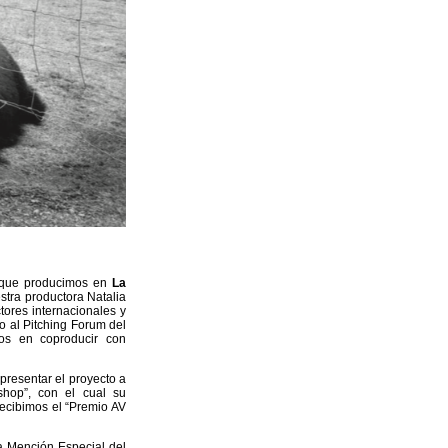
y que producimos en
La
stra productora Natalia
ores internacionales y
do al Pitching Forum del
os en coproducir con
presentar el proyecto a
shop”, con el cual su
recibimos el “Premio AV
 Mención Especial del