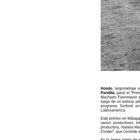
Hondo
, largometraje 
Pandilla
, ganó el "Pre
Machado Fuenmayor asi
luego de un exitoso pit
programa Sorfond en
Latinoamérica.
Este premio en Málaga 
varios productores i
productora,
Natalia M
Cluster”, que consiste 
Es la ópera prima de 